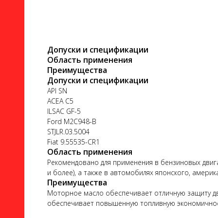
Допуски и спецификации
Область применения
Преимущества
ло
Допуски и спецификации
API SN
ACEA C5
ILSAC GF-5
Ford M2C948-B
STJLR.03.5004
ого
Fiat 9.55535-CR1
Область применения
Рекомендовано для применения в бензиновых двигате
и более), а также в автомобилях японского, амери
Преимущества
Моторное масло обеспечивает отличную защиту двиг
ь
обеспечивает повышенную топливную экономично