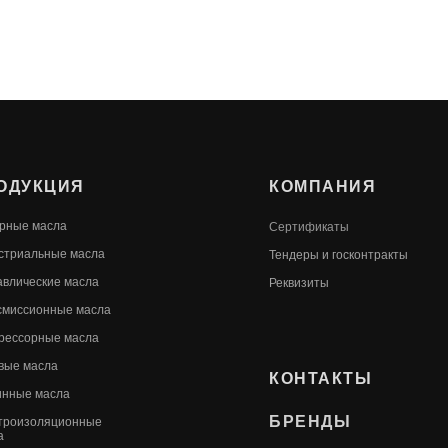
ОДУКЦИЯ
КОМПАНИЯ
рные масла
Сертификаты
стриальные масла
Т
ендеры и госконтракты
авлические масла
Реквизиты
смиссионные масла
рессорные масла
вые масла
КОНТАКТЫ
инные масла
БРЕНДЫ
троизоляционные
а