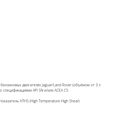
 бензиновых двигателях Jaguar/Land Rover (объёмом от 3 л
о спецификациями API SN и/или ACEA C5.
оказатель HTHS (High Temperature High Shear)