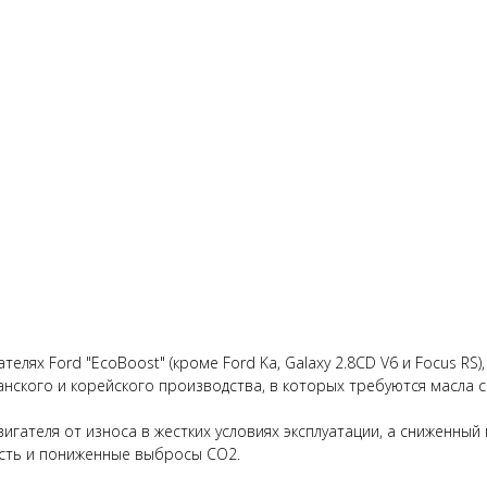
лях Ford "EcoBoost" (кроме Ford Ka, Galaxy 2.8CD V6 и Focus RS),
канского и корейского производства, в которых требуются масла с
ателя от износа в жестких условиях эксплуатации, а сниженный п
сть и пониженные выбросы CO2.