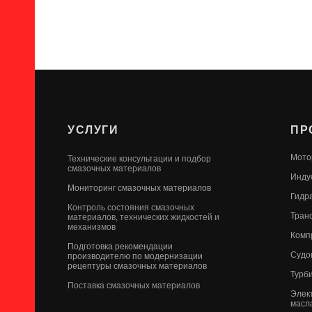
УСЛУГИ
ПР
Мото
Технические консультации и подбор
смазочных материалов
Инду
Мониторинг смазочных материалов
Гидр
Контроль состояния смазочных
Тран
материалов, технических жидкостей и
механизмов
Комп
Подготовка рекомендации
Судо
производителю по модернизации
рецептуры смазочных материалов
Турб
Поставка смазочных материалов
Элек
масл