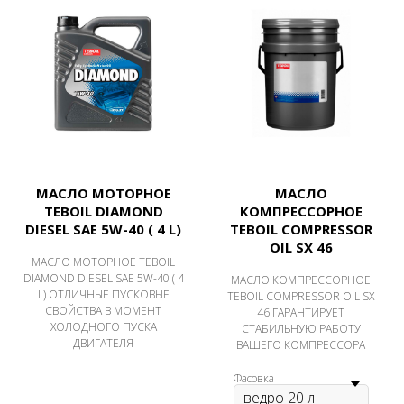
МАСЛО МОТОРНОЕ
МАСЛО
TEBOIL DIAMOND
КОМПРЕССОРНОЕ
DIESEL SAE 5W-40 ( 4 L)
TEBOIL COMPRESSOR
OIL SX 46
МАСЛО МОТОРНОЕ TEBOIL
DIAMOND DIESEL SAE 5W-40 ( 4
МАСЛО КОМПРЕССОРНОЕ
L) ОТЛИЧНЫЕ ПУСКОВЫЕ
TEBOIL COMPRESSOR OIL SX
СВОЙСТВА В МОМЕНТ
46 ГАРАНТИРУЕТ
ХОЛОДНОГО ПУСКА
СТАБИЛЬНУЮ РАБОТУ
ДВИГАТЕЛЯ
ВАШЕГО КОМПРЕССОРА
Фасовка