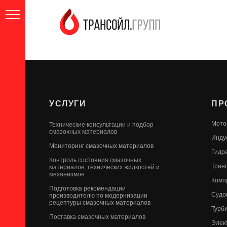
УСЛУГИ
ПР
Мото
Технические консультации и подбор
смазочных материалов
Инду
Мониторинг смазочных материалов
Гидр
Контроль состояния смазочных
Тран
материалов, технических жидкостей и
механизмов
Комп
Подготовка рекомендации
Судо
производителю по модернизации
рецептуры смазочных материалов
Турб
Поставка смазочных материалов
Элек