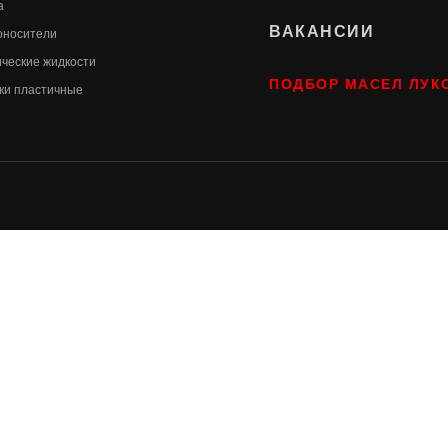
а
ВАКАНСИИ
оносители
ические жидкости
ПОДБОР МАСЕЛ ЛУК
ки пластичные
Internet production