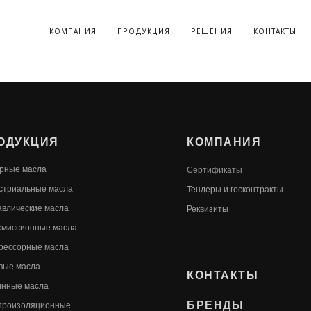
КОМПАНИЯ
ПРОДУКЦИЯ
РЕШЕНИЯ
КОНТАКТЫ
ОДУКЦИЯ
КОМПАНИЯ
рные масла
Сертификаты
стриальные масла
Т
ендеры и госконтракты
авлические масла
Реквизиты
смиссионные масла
рессорные масла
вые масла
КОНТАКТЫ
инные масла
БРЕНДЫ
троизоляционные