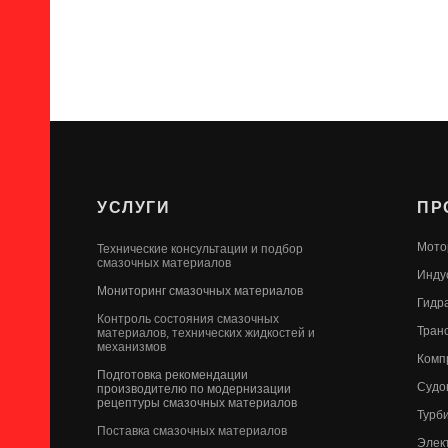
УСЛУГИ
ПР
Мото
Технические консультации и подбор
смазочных материалов
Инду
Мониторинг смазочных материалов
Гидр
Контроль состояния смазочных
Тран
материалов, технических жидкостей и
механизмов
Комп
Подготовка рекомендации
Судо
производителю по модернизации
рецептуры смазочных материалов
Турб
Поставка смазочных материалов
Элек