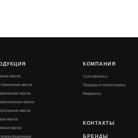
ОДУКЦИЯ
КОМПАНИЯ
рные масла
Сертификаты
стриальные масла
Т
ендеры и госконтракты
авлические масла
Реквизиты
смиссионные масла
рессорные масла
вые масла
КОНТАКТЫ
инные масла
БРЕНДЫ
троизоляционные