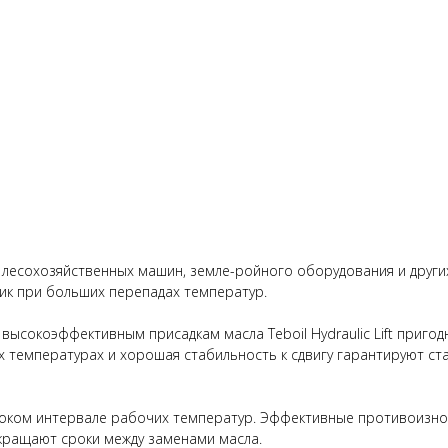
для лесохозяйственных машин, земле-ройного оборудования и други
ик при больших перепадах температур.
ысокоэффективным присадкам масла Teboil Hydraulic Lift пригодн
их температурах и хорошая стабильность к сдвигу гарантируют 
роком интервале рабочих температур. Эффективные противоизно
окращают сроки между заменами масла.