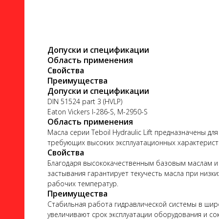
Допуски и спецификации
Область применения
Свойства
ло
Преимущества
Допуски и спецификации
DIN 51524 part 3 (HVLP)
Eaton Vickers I-286-S, M-2950-S
Область применения
Масла серии Teboil Hydraulic Lift предназначены 
ого
требующих высоких эксплуатационных характерист
Свойства
Благодаря высококачественным базовым маслам и в
застывания гарантирует текучесть масла при низк
рабочих температур.
Преимущества
ь
Стабильная работа гидравлической системы в ши
увеличивают срок эксплуатации оборудования и с