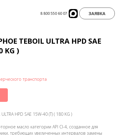
ЗАЯВКА
8 800 550 60 07
ОЕ TEBOIL ULTRA HPD SAE
0 KG )
ерческого транспорта
TRA HPD SAE 15W-40 (Т) ( 180 KG )
торное масло категории API CI-4, созданное для
хники, требующих увеличенных интервалов замены