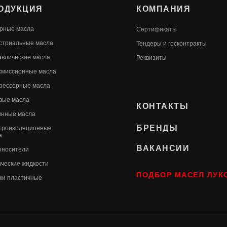
ОДУКЦИЯ
КОМПАНИЯ
рные масла
Сертификаты
стриальные масла
Т
ендеры и госконтракты
авлические масла
Реквизиты
смиссионные масла
рессорные масла
вые масла
КОНТАКТЫ
инные масла
БРЕНДЫ
троизоляционные
а
ВАКАНСИИ
оносители
ические жидкости
ПОДБОР МАСЕЛ ЛУК
ки пластичные