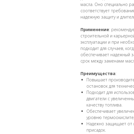
масла. Оно специально ра
соответствует требовани
надежную защиту и длител
Применение
: рекоменду
строительной и карьерно
эксплуатации и при необ
подходит для случаев, ког
обеспечивает надежный за
срок между заменами масл
Преимущества
:
Повышает производите
остановок для техниче
Подходит для использо
двигатели с увеличенн
качеству топлива.
Обеспечивает увеличе
уровню термоокислите
Надежно защищает от 
присадок.