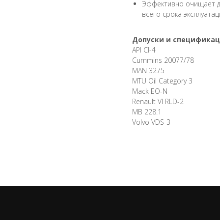
Эффективно очищает дв
всего срока эксплуатац
Допуски и спецификац
API CI-4
Cummins 20077/78
MAN 3275
MTU Oil Category 3
Mack EO-N
Renault VI RLD-2
MB 228.1
Volvo VDS-3