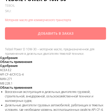
TEBOIL
SKU:
Моторное масло для коммерческого транспорта
ДОБАВИТЬ В ЗАКАЗ
Teboil Power D 10W-30 – моторное масло, предназначенное для
применения в дизельных двигателях тяжелой техники.
Одобрения
Область применения
Одобрения
ACEA E2
API CF-4/CF/CG-4
MAN 271
MB 228.1
Область применения
Всесезонная эксплуатация в дизельных двигателях грузовой,
строительной, внедорожной, сельскохозяйственной техники и
маломерных судов;
Дизельные двигатели грузовых автомобилей, работающих в тяжелых
условиях, где необходим уровень эксплуатационных свойств API CF-4;