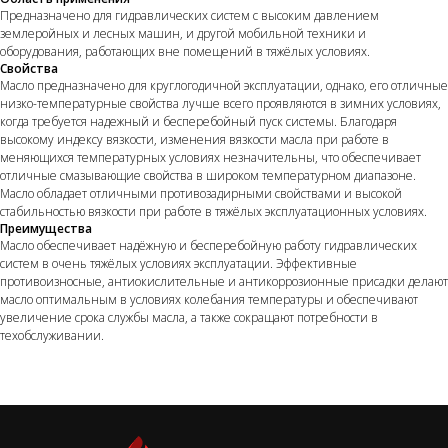
Предназначено для гидравлических систем с высоким давлением
землеройных и лесных машин, и другой мобильной техники и
оборудования, работающих вне помещений в тяжёлых условиях.
Свойства
Масло предназначено для круглогодичной эксплуатации, однако, его отличные
низко-температурные свойства лучше всего проявляются в зимних условиях,
когда требуется надежный и бесперебойный пуск системы. Благодаря
высокому индексу вязкости, изменения вязкости масла при работе в
меняющихся температурных условиях незначительны, что обеспечивает
отличные смазывающие свойства в широком температурном диапазоне.
Масло обладает отличными противозадирными свойствами и высокой
стабильностью вязкости при работе в тяжёлых эксплуатационных условиях.
Преимущества
Масло обеспечивает надёжную и бесперебойную работу гидравлических
систем в очень тяжёлых условиях эксплуатации. Эффективные
противоизносные, антиокислительные и антикоррозионные присадки делают
масло оптимальным в условиях колебания температуры и обеспечивают
увеличение срока службы масла, а также сокращают потребности в
техобслуживании.