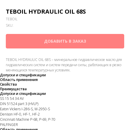
TEBOIL HYDRAULIC OIL 68S
TEBOIL
SKU:
ДОБАВИТЬ В ЗАКАЗ
TEBOIL HYDRAULIC OIL 68S – минеральное гидравлическое масло для
гидравлических систем и систем передачи силы, работающих в резко
меняющихся температурных условиях.
Допуски и спецификации
Область применения
Свойства
Преимущества
Допуски и спецификации
SS 15 54 34 AV
DIN 51524 part 3 (HVLP)
Eaton Vickers I-286-S, M-2950-S
Denison HF-0, HF-1, HF-2
Cincinnati Machine P-68, P-69, P-70
PALFINGER
Область применения