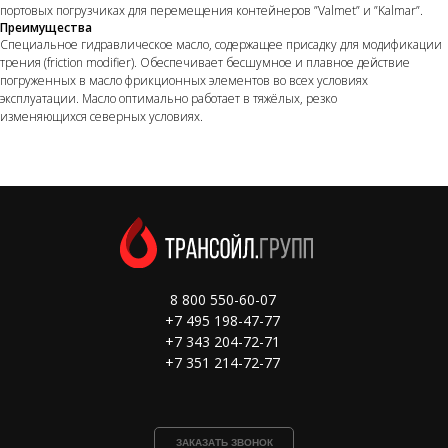
портовых погрузчиках для перемещения контейнеров ”Valmet” и ”Kalmar”.
Преимущества
Специальное гидравлическое масло, содержащее присадку для модификации
трения (friction modifier). Обеспечивает бесшумное и плавное действие
погруженных в масло фрикционных элементов во всех условиях
эксплуатации. Масло оптимально работает в тяжёлых, резко
изменяющихся северных условиях.
8 800 550-60-07
+7 495 198-47-77
+7 343 204-72-71
+7 351 214-72-77
ЗАКАЗАТЬ ЗВОНОК