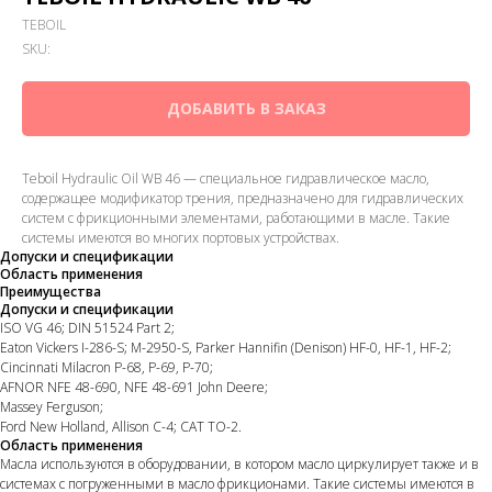
TEBOIL
SKU:
ДОБАВИТЬ В ЗАКАЗ
Teboil Hydraulic Oil WB 46 — специальное гидравлическое масло,
содержащее модификатор трения, предназначено для гидравлических
систем с фрикционными элементами, работающими в масле. Такие
системы имеются во многих портовых устройствах.
Допуски и спецификации
Область применения
Преимущества
Допуски и спецификации
ISO VG 46; DIN 51524 Part 2;
Eaton Vickers I-286-S; M-2950-S, Parker Hannifin (Denison) HF-0, HF-1, HF-2;
Cincinnati Milacron P-68, P-69, P-70;
AFNOR NFE 48-690, NFE 48-691 John Deere;
Massey Ferguson;
Ford New Holland, Allison C-4; CAT TO-2.
Область применения
Масла используются в оборудовании, в котором масло циркулирует также и в
системах с погруженными в масло фрикционами. Такие системы имеются в