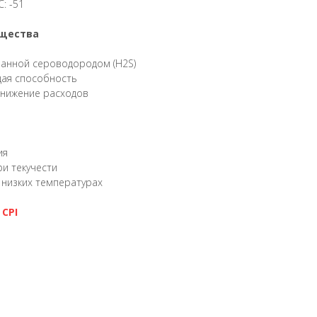
: -51
ущества
ванной сероводородом (H2S)
ая способность
снижение расходов
ю
ия
и текучести
низких температурах
CPI