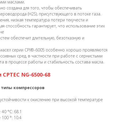
ыми маслами.
но создана для того, чтобы обеспечивать
ероводорода (H2S), присутствующего в потоке газа.
ения, низкая температура потери текучести и
я способность гарантирует, что использование этих
не
стем обеспечит длительную, безотказную и
масел серии CPI®-6005 особенно хорошо проявляются
ессивных сред, в частности при работе с сернистыми
ота в процессе работы и стабильность состава масла.
 CPTEC NG-6500-68
 типы компрессоров
устойчивости к окислению при высокой температуре
40 °С: 68.1
100 °: 10.4