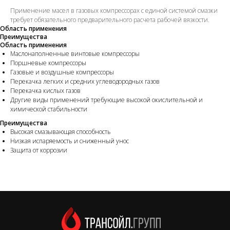
Применение масел в газовых компрессорах с единой системой смазки
требует обязательного предварительного расчета рабочей вязкости.
Область применения
Преимущества
Область применения
Маслонаполненные винтовые компрессоры
Поршневые компрессоры
Газовые и воздушные компрессоры
Перекачка легких и средних углеводородных газов
Перекачка кислых газов
Другие виды применений требующие высокой окислительной и
химической стабильности
Преимущества
Высокая смазывающая способность
Низкая испаряемость и сниженный унос
Защита от коррозии