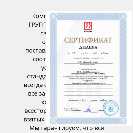
Компания «ТРАНСОЙЛ-
ГРУПП» гарантирует всем
своим партнерам
оригинальность
поставляемой продукции, в
соответствии со всеми
установленными
стандартами качества. Мы
всегда стараемся выполнить
все заказы в максимально
короткие сроки с
всесторонним соблюдением
взятых на себя обязательств.
Мы гарантируем, что вся