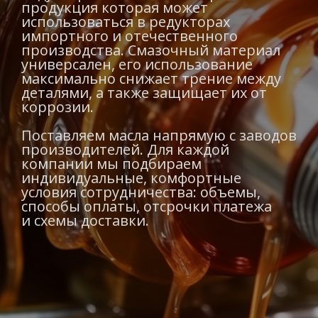
продукция которая может
использоваться в редукторах
импортного и отечественного
производства. Смазочный материал
универсален, его использование
максимально снижает трение между
деталями, а также защищает их от
коррозии.
Поставляем масла напрямую с заводов
производителей. Для каждой
компании мы подбираем
индивидуальные, комфортные
условия сотрудничества: объемы,
способы оплаты, отсрочки платежа
и схемы доставки.