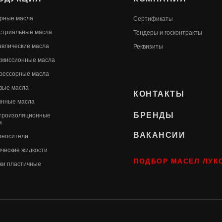
рные масла
Сертификаты
стриальные масла
Т
ендеры и госконтракты
авлические масла
Реквизиты
смиссионные масла
рессорные масла
вые масла
КОНТАКТЫ
инные масла
БРЕНДЫ
троизоляционные
а
ВАКАНСИИ
оносители
ические жидкости
ПОДБОР МАСЕЛ ЛУК
ки пластичные