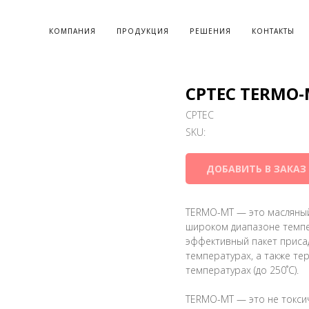
КОМПАНИЯ
ПРОДУКЦИЯ
РЕШЕНИЯ
КОНТАКТЫ
CPTEC TERMO
CPTEC
SKU:
ДОБАВИТЬ В ЗАКАЗ
TERMO-MT — это масляный
широком диапазоне темпе
эффективный пакет приса
температурах, а также те
температурах (до 250˚C).
TERMO-MT — это не токсич