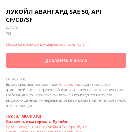
ЛУКОЙЛ АВАНГАРД SAE 50, API
CF/CD/SF
LUKOIL
SKU:
Моторное масло для коммерческого транспорта
ДОБАВИТЬ В ЗАКАЗ
ОПИСАНИЕ
Высококачественное сезонное
моторное масло
для дизельных
двигателей тяжелонагруженной техники, отвечающих экологическим
требованиям до Евро-2 включительно. Производится на основе
высокоочищенных минеральных базовых масел и оптимизированного
пакета присадок.
Лукойл АВАНГАРД
Смазочные материалы Лукойл
Купить моторное масло Лукойл в Екатеринбурге