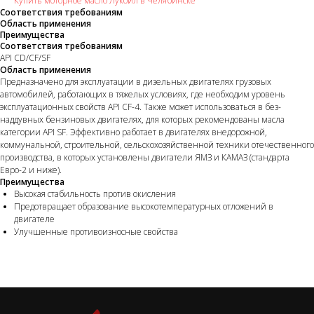
Купить моторное масло Лукойл в Челябинске
Соответствия требованиям
Область применения
Преимущества
Соответствия требованиям
API CD/CF/SF
Область применения
Предназначено для эксплуатации в дизельных двигателях грузовых
автомобилей, работающих в тяжелых условиях, где необходим уровень
эксплуатационных свойств API CF-4. Также может использоваться в без-
наддувных бензиновых двигателях, для которых рекомендованы масла
категории API SF. Эффективно работает в двигателях внедорожной,
коммунальной, строительной, сельскохозяйственной техники отечественного
производства, в которых установлены двигатели ЯМЗ и КАМАЗ (стандарта
Евро-2 и ниже).
Преимущества
Высокая стабильность против окисления
Предотвращает образование высокотемпературных отложений в
двигателе
Улучшенные противоизносные свойства