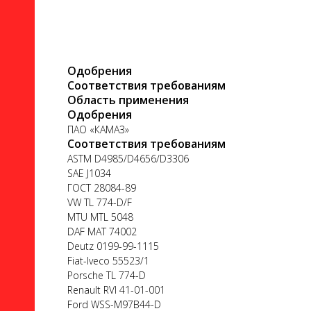
Одобрения
Соответствия требованиям
Область применения
ло
Одобрения
ПАО «КАМАЗ»
Соответствия требованиям
ASTM D4985/D4656/D3306
SAE J1034
ГОСТ 28084-89
ого
VW TL 774-D/F
MTU MTL 5048
DAF MAT 74002
Deutz 0199-99-1115
Fiat-Iveco 55523/1
Porsche TL 774-D
ь
Renault RVI 41-01-001
Ford WSS-M97B44-D