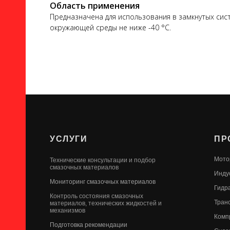
Область применения
Предназначена для использования в замкнутых сис
окружающей среды не ниже -40 °С.
УСЛУГИ
ПР
Мото
Технические консультации и подбор
смазочных материалов
Инду
Мониторинг смазочных материалов
Гидр
Контроль состояния смазочных
Тран
материалов, технических жидкостей и
механизмов
Комп
Подготовка рекомендации