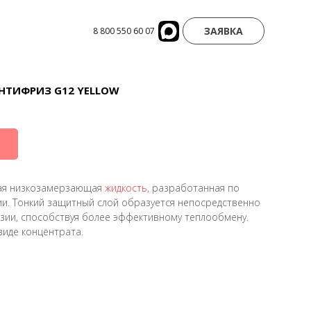
ЗАЯВКА
8 800 550 60 07
НТИФРИЗ G12 YELLOW
ая низкозамерзающая
жидкость
, разработанная по
ии. Тонкий защитный слой образуется непосредственно
зии, способствуя более эффективному теплообмену.
виде концентрата.