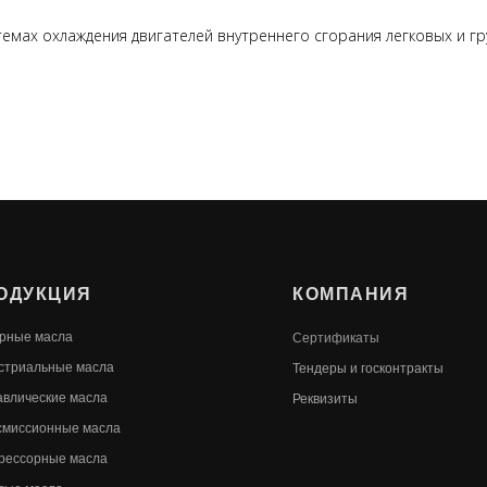
темах охлаждения двигателей внутреннего сгорания легковых и 
ОДУКЦИЯ
КОМПАНИЯ
рные масла
Сертификаты
стриальные масла
Т
ендеры и госконтракты
авлические масла
Реквизиты
смиссионные масла
рессорные масла