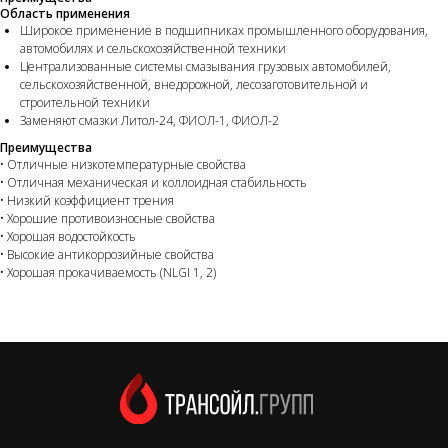
Область применения
Широкое применение в подшипниках промышленного оборудования,
автомобилях и сельскохозяйственной техники
Централизованные системы смазывания грузовых автомобилей,
сельскохозяйственной, внедорожной, лесозаготовительной и
строительной техники
Заменяют смазки Литол-24, ФИОЛ-1, ФИОЛ-2
Преимущества
• Отличные низкотемпературные свойства
• Отличная механическая и коллоидная стабильность
• Низкий коэффициент трения
• Хорошие противоизносные свойства
• Хорошая водостойкость
• Высокие антикоррозийные свойства
• Хорошая прокачиваемость (NLGI 1, 2)