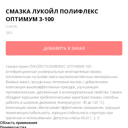
СМАЗКА ЛУКОЙЛ ПОЛИФЛЕКС
ОПТИМУМ 3-100
LUKOIL
SKU:
ДОБАВИТЬ В ЗАКАЗ
Смазки серии ЛУКОЙЛ ПОЛИФЛЕКС ОПТИМУМ 100 -
антифрикционные универсальные многоцелевые смазки,
изготовленные на основе смеси высококачественных минеральных
базовых масел, загущенных литиевым мылом, с добавлением
композиции высокоэффективных присадок, улучшающих
противоизносные, адгезионные и антикоррозионные свойства. Смазки
обладают хорошими трибологическими характеристиками, способны
работать в широком диапазоне температур (от -40 до 120 °С).
Композиция смазок обеспечивает эффективное смазывание, хорошую
термическую стабильность, хорошую стабильность структуры при
хранении и использовании. Доступны классы NLGI 1, 2, 3.
Область применения
Преимущества