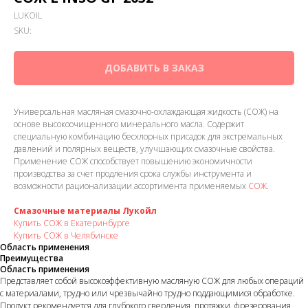
LUKOIL
SKU:
ДОБАВИТЬ В ЗАКАЗ
Универсальная масляная смазочно-охлаждающая жидкость (СОЖ) на
основе высокоочищенного минерального масла. Содержит
специальную комбинацию бесхлорных присадок для экстремальных
давлений и полярных веществ, улучшающих смазочные свойства.
Применение СОЖ способствует повышению экономичности
производства за счет продления срока службы инструмента и
возможности рационализации ассортимента применяемых
СОЖ
.
Смазочные материалы Лукойл
Купить СОЖ в Екатеринбурге
Купить СОЖ в Челябинске
Область применения
Преимущества
Область применения
Представляет собой высокоэффективную масляную СОЖ для любых операций
с материалами, трудно или чрезвычайно трудно поддающимися обработке.
Продукт рекомендуется для глубокого сверления, протяжки, фрезерования