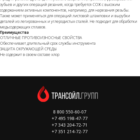
зубьев и других операций резания, когда требуется СОЖ с высоким
содержанием активных компонентов, например, для нарезания резьбы.
Также может применяться для операций листовой штамповки и вырубки
деталей из легированных и углеродистых сталей. Не подходит для обработки
медьсодержащих сплавов.
Преимущества
ОТЛИЧНЫЕ ПРОТИВОИЗНОСНЫЕ СВОЙСТВА
Обеспечивает длительный срок службы инструмента
ЗАЩИТА ОКРУЖАЮЩЕЙ СРЕДЫ
Не содержит в своем составе хлор
8 800 550-60-07
+7 495 198-47-77
+7 343 204-72-71
+7 351 214-72-77