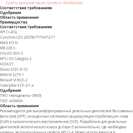
Купить моторное масло Лукойл в Челябинске
Соответствия требованиям
Одобрения
Область применения
Преимущества
Соответствия требованиям
API CI-4/SL
Cummins CES 20078/77/76/72/71
Mack EO-N
MB 228.3
VOLVO VDS-3
MTU Oil Category 2
ACEA E7
Deutz DQC III-10
MAN M 3275-1
Renault VI RLD-2
Caterpillar ECF-2/1-a
Одобрения
ПАО «Автодизель» (ЯМЗ)
ПАО «КАМАЗ»
Область применения
Рекомендуется для высокофорсированных дизельных двигателей без сажевых
фильтров (DPF), оснащенных системами рециркуляции отработавших газов
(EGR) и каталитического восстановления (SCR). Разработано для дизельных
двигателей экологического класса до Евро-5 включительно, где необходим
уровень эксплуатационных свойств API CI-4. Может использоваться в