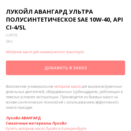
ЛУКОЙЛ АВАНГАРД УЛЬТРА
ПОЛУСИНТЕТИЧЕСКОЕ SAE 10W-40, API
CI-4/SL
LUKOIL
SKU:
Моторное масло для коммерческого транспорта
ДОБАВИТЬ В ЗАКАЗ
Всесезонное универсальное
моторное масло
для высоконагруженных
дизельных двигателей, оборудованных турбонаддувом, работающих в
тяжелых условиях эксплуатации. Производится из базовых масел на
основе синтетических технологий с использованием эффективного
пакета присадок.
Лукойл АВАНГАРД
Смазочные материалы Лукойл
Купить моторное масло Лукойл в Екатеринбурге