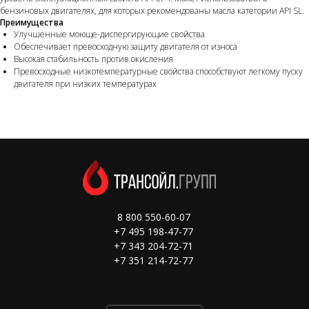
бензиновых двигателях, для которых рекомендованы масла категории API SL.
Преимущества
Улучшенные моюще-диспергирующие свойства
Обеспечивает превосходную защиту двигателя от износа
Высокая стабильность против окисления
Превосходные низкотемпературные свойства способствуют легкому пуску
двигателя при низких температурах
8 800 550-60-07
+7 495 198-47-77
+7 343 204-72-71
+7 351 214-72-77