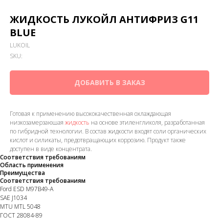
ЖИДКОСТЬ ЛУКОЙЛ АНТИФРИЗ G11
BLUE
LUKOIL
SKU:
ДОБАВИТЬ В ЗАКАЗ
Готовая к применению высококачественная охлаждающая
низкозамерзаюшая
жидкость
на основе этиленгликоля, разработанная
по гибридной технологии. В состав жидкости входят соли органических
кислот и силикаты, предотвращающих коррозию. Продукт также
доступен в виде концентрата.
Соответствия требованиям
Область применения
Преимущества
Соответствия требованиям
Ford ESD M97B49-A
SAE J1034
MTU MTL 5048
ГОСТ 28084-89