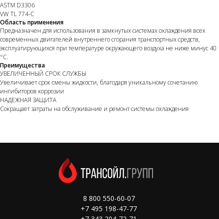
ASTM D3306
VW TL 774-C
Область применения
Предназначен для использования в замкнутых системах охлаждения всех
современных двигателей внутреннего сгорания транспортных средств,
эксплуатирующихся при температуре окружающего воздуха не ниже минус 40
°С.
Преимущества
УВЕЛИЧЕННЫЙ СРОК СЛУЖБЫ
Увеличивает срок смены жидкости, благодаря уникальному сочетанию
ингибиторов коррозии
НАДЕЖНАЯ ЗАЩИТА
Сокращает затраты на обслуживание и ремонт системы охлаждения
8 800 550-60-07
+7 495 198-47-77
+7 343 204-72-71