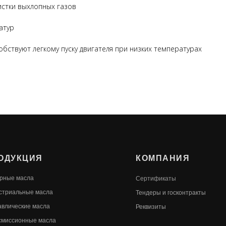
истки выхлопных газов
атур
ствуют легкому пуску двигателя при низких температурах
ОДУКЦИЯ
КОМПАНИЯ
рные масла
Сертификаты
стриальные масла
Т
ендеры и госконтракты
авлические масла
Реквизиты
смиссионные масла