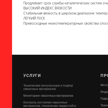
Продлевает срок службы каталитических систем оч
ВЫСОКИЙ ИНДЕКС ВЯЗКОСТИ
Стабильная вязкость в широком диапазоне темпер
ЛЕГКИЙ ПУСК
Превосходные низкотемпературные свойства способ
УСЛУГИ
ПР
Мото
Технические консультации и подбор
смазочных материалов
Инду
Мониторинг смазочных материалов
Гидр
Контроль состояния смазочных
Тран
материалов, технических жидкостей и