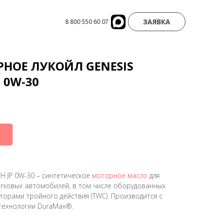
ЗАЯВКА
8 800 550 60 07
НОЕ ЛУКОЙЛ GENESIS
 0W-30
H JP 0W-30 – синтетическое
моторное масло
для
егковых автомобилей, в том числе оборудованных
торами тройного действия (TWC). Производится с
технологии DuraMax®.