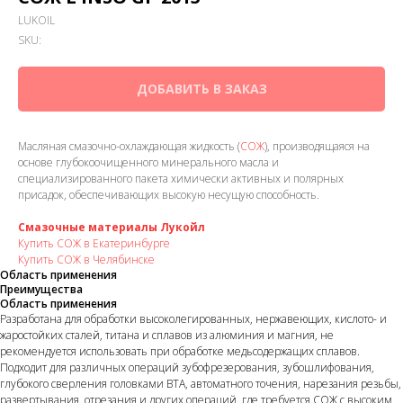
LUKOIL
SKU:
ДОБАВИТЬ В ЗАКАЗ
Масляная смазочно-охлаждающая жидкость (
СОЖ
), производящаяся на
основе глубокоочищенного минерального масла и
специализированного пакета химически активных и полярных
присадок, обеспечивающих высокую несущую способность.
Смазочные материалы Лукойл
Купить СОЖ в Екатеринбурге
Купить СОЖ в Челябинске
Область применения
Преимущества
Область применения
Разработана для обработки высоколегированных, нержавеющих, кислото- и
жаростойких сталей, титана и сплавов из алюминия и магния, не
рекомендуется использовать при обработке медьсодержащих сплавов.
Подходит для различных операций зубофрезерования, зубошлифования,
глубокого сверления головками BTA, автоматного точения, нарезания резьбы,
развертывания, отрезания и других операций, где требуется СОЖ с высоким