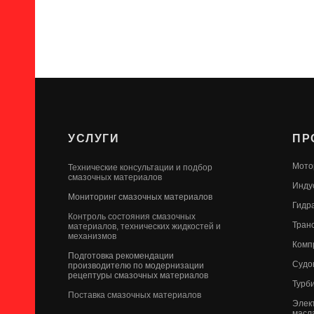
УСЛУГИ
ПР
Мото
Технические консультации и подбор
смазочных материалов
Инду
Мониторинг смазочных материалов
Гидр
Контроль состояния смазочных
Тран
материалов, технических жидкостей и
механизмов
Комп
Подготовка рекомендации
Судо
производителю по модернизации
рецептуры смазочных материалов
Турб
Поставка смазочных материалов
Элек
масл