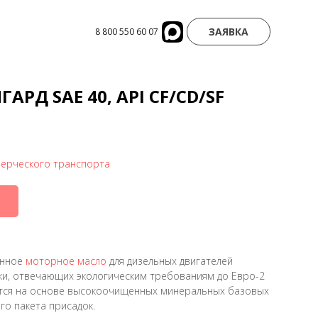
ЗАЯВКА
8 800 550 60 07
РД SAE 40, API CF/CD/SF
ерческого транспорта
онное
моторное масло
для дизельных двигателей
ки, отвечающих экологическим требованиям до Евро-2
тся на основе высокоочищенных минеральных базовых
о пакета присадок.