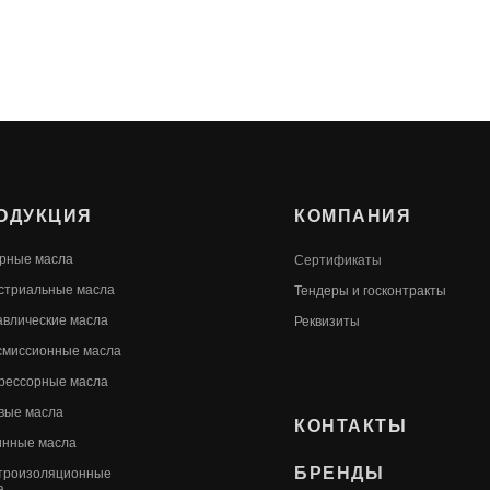
ОДУКЦИЯ
КОМПАНИЯ
рные масла
Сертификаты
стриальные масла
Т
ендеры и госконтракты
авлические масла
Реквизиты
смиссионные масла
рессорные масла
вые масла
КОНТАКТЫ
инные масла
БРЕНДЫ
троизоляционные
а