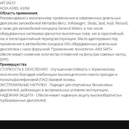
API SN/CF
ACEA A3/B3, A3/B4
Область применения
Рекомендовано к всесезонному применению в современных дизельных
двигателях автомобилей Mercedes-Benz, Volkswagen, Skoda, Seat, Audi, Renault,
а также для автомобилей концерна General Motors, в том числе
оборудованных системами доочистки выхлопных газов, как в гарантийный,
так и послегарантийный период эксплуатации. Масло адаптировано под
применение в автомобилях концерна VAG оборудованных дизельным
двигателем с насос-форсункой. Применение технологии «Mid SAPS»
обеспечивает снижение количества отложений на фильтрах сажевых частиц
(DPF).
Преимущества
СТОЙКОСТЬ К ОКИСЛЕНИЮ - Улучшенная стойкость к термическому
окислению благодаря комбинации высокощелочного пакета присадок и
полиальфаолефиновой (ПАО) базовой основы.
ЭКСТРЕМАЛЬНЫЕ НАГРУЗКИ - Подходит для спортивных бензиновых
двигателей, работающих в экстремальных условиях эксплуатации.
НАДЕЖНАЯ ЗАЩИТА - Обеспечивает надежную защиту высокооборотистых
турбированных двигателей.