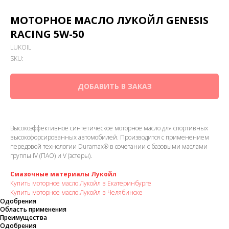
МОТОРНОЕ МАСЛО ЛУКОЙЛ GENESIS
RACING 5W-50
LUKOIL
SKU:
ДОБАВИТЬ В ЗАКАЗ
Высокоэффективное синтетическое моторное масло для спортивных
высокофорсированных автомобилей. Производится с применением
передовой технологии Duramax® в сочетании с базовыми маслами
группы IV (ПАО) и V (эстеры).
Смазочные материалы Лукойл
Купить моторное масло Лукойл в Екатеринбурге
Купить моторное масло Лукойл в Челябинске
Одобрения
Область применения
Преимущества
Одобрения