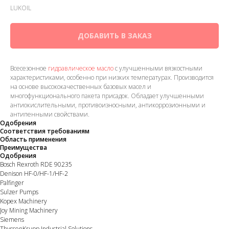
LUKOIL
ДОБАВИТЬ В ЗАКАЗ
Всесезонное
гидравлическое масло
с улучшенными вязкостными
характеристиками, особенно при низких температурах. Производится
на основе высококачественных базовых масел и
многофункционального пакета присадок. Обладает улучшенными
антиокислительными, противоизносными, антикоррозионными и
антипенными свойствами.
Одобрения
Соответствия требованиям
Область применения
Преимущества
Одобрения
Bosch Rexroth RDE 90235
Denison HF-0/HF-1/HF-2
Palfinger
Sulzer Pumps
Kopex Machinery
Joy Mining Machinery
Siemens
ThyssenKrupp Industrial Solutions