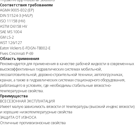
Соответствия требованиям
AGMA 9005-E02 (EP)
DIN 51524-3 (HVLP)
ISO 11158 (HV)
ASTM D6158 HV
SAE MS 1004
GM LS-2
AIST 126/127
Eaton Vickers E-FDGN-TB002-E
Fives Cincinnati Р-69
Область применения
Рекомендуется для применения в качестве рабочей жидкости в современных
высокоэффективных гидравлических системах мобильной,
лесозаготовительной, дорожно-строительной техники, автопогрузчиках,
кранах, а также в гидравлических системах стационарного оборудования,
работающего в условиях, где необходимы стабильные вязкостно-
температурные свойства.
Преимущества
ВСЕСЕЗОННАЯ ЭКСПЛУАТАЦИЯ
Имеет малую зависимость вязкости от температуры (высокий индекс вязкости)
и хорошие низкотемпературные свойства
ЗАЩИТА ОТ ИЗНОСА
Отличные противоизносные свойства