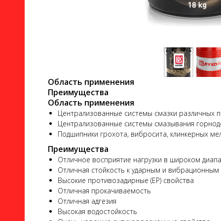
ло
Область применения
Преимущества
Область применения
Централизованные системы смазки различных пр
Централизованные системы смазывания горнод
Подшипники грохота, вибросита, клинкерных м
ого
Преимущества
Отличное восприятие нагрузки в широком диап
Отличная стойкость к ударным и вибрационным
Высокие противозадирные (ЕР) свойства
Отличная прокачиваемость
Отличная адгезия
ь
Высокая водостойкость