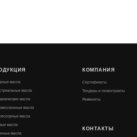
ОДУКЦИЯ
КОМПАНИЯ
рные масла
Сертификаты
стриальные масла
Т
ендеры и госконтракты
авлические масла
Реквизиты
смиссионные масла
рессорные масла
вые масла
КОНТАКТЫ
инные масла