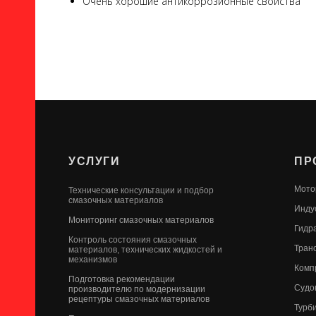
Очень хорошие антикоррозионные свойства
УСЛУГИ
ПР
Мото
Технические консультации и подбор
смазочных материалов
Инду
Мониторинг смазочных материалов
Гидр
Контроль состояния смазочных
Тран
материалов, технических жидкостей и
механизмов
Комп
Подготовка рекомендации
Судо
производителю по модернизации
рецептуры смазочных материалов
Турб