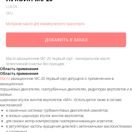
LUKOIL
SKU:
Моторное масло для коммерческого транспорта
ДОБАВИТЬ В ЗАКАЗ
Масло авиационное МС-20 первый сорт - минеральное масло
селективной очистки без присадок.
Область применения
Область применения
Масло
авиационное МС-20 первый сорт допущено к применению в
авиационных
поршневых двигателях, газотурбинных двигателях, редукторах вертолетов и в
осевых
шарнирах втулок винтов вертолетов «МИ». Используется также в составе
маслосмесей:
в смазочных системах турбовинтовых двигателей самолётов;
в осевых шарнирах втулок винтов вертолетов;
для смазки мотор-компрессоров газоперекачивающих агрегатов;
в регуляторах частоты вращения дизелей с автономными маслосистемами
и картерами.