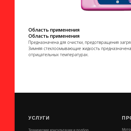
Область применения
Область применения
Предназначена для очистки, предотвращения загря
ло
Зимняя стеклоомывающие жидкость предназначена д
отрицательных температурах.
ого
УСЛУГИ
ПР
ь
Мото
Технические консультации и подбор