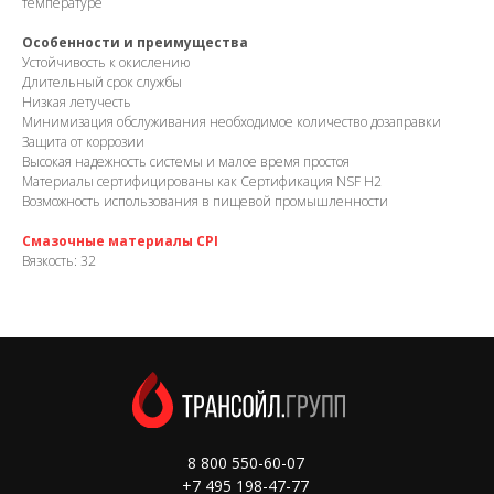
температуре
Особенности и преимущества
Устойчивость к окислению
Длительный срок службы
Низкая летучесть
Минимизация обслуживания необходимое количество дозаправки
Защита от коррозии
Высокая надежность системы и малое время простоя
Материалы сертифицированы как Сертификация NSF H2
Возможность использования в пищевой промышленности
Смазочные материалы CPI
Вязкость: 32
8 800 550-60-07
+7 495 198-47-77