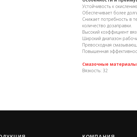
Устойчивость к окислени
Обеспечивает более долг
Снижает потребность в т
количество дозаправки.
Высокий коэффициент вяз
Широкий диапазон рабоч
Превосходная смазывающ
Повышенная эффективност
Смазочные материалы 
Вязкость: 32
ОДУКЦИЯ
КОМПАНИЯ