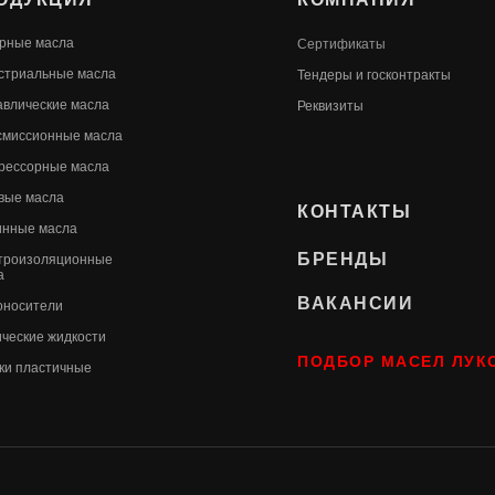
рные масла
Сертификаты
стриальные масла
Т
ендеры и госконтракты
авлические масла
Реквизиты
смиссионные масла
рессорные масла
вые масла
КОНТАКТЫ
инные масла
БРЕНДЫ
троизоляционные
а
ВАКАНСИИ
оносители
ические жидкости
ПОДБОР МАСЕЛ ЛУК
ки пластичные