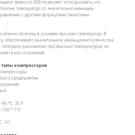
циент вязкости (КВ) позволяет использовать эти
пазоне температур со значительно меньшим
сравнению с другими формулами смазочных
собенно полезны в условиях высоких температур. В
сть обеспечивает значительное уменьшение количества
 а тепловое разложение при высоких температурах не
налета или отложений.
 типы компрессоров
 компрессоры
ского предприятия
ооружения
and
40 °С: 35.9
100 °: 7.9
: -51
ущества