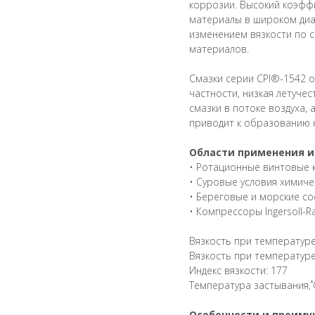
коррозии. Высокий коэффи
материалы в широком диа
изменением вязкости по 
материалов.
Смазки серии CPI®-1542 о
частности, низкая летуче
смазки в потоке воздуха,
приводит к образованию 
Области применения и
• Ротационные винтовые
• Суровые условия химиче
• Береговые и морские с
• Компрессоры Ingersoll-R
Вязкость при температуре 
Вязкость при температуре 
Индекс вязкости: 177
Температура застывания,˚С
Особенности и преим