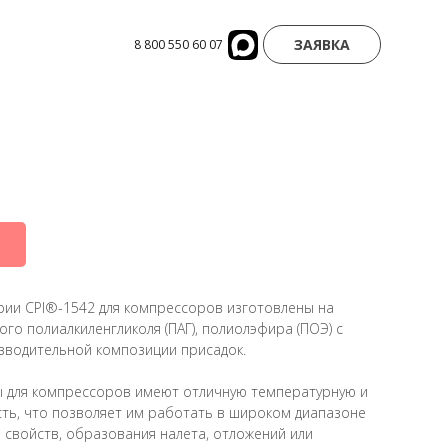
ЗАЯВКА
8 800 550 60 07
ии CPI®-1542 для компрессоров изготовлены на
го полиалкиленгликоля (ПАГ), полиолэфира (ПОЭ) с
водительной композиции присадок.
 для компрессоров имеют отличную температурную и
сть, что позволяет им работать в широком диапазоне
 свойств, образования налета, отложений или