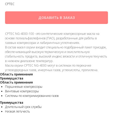
CPTEC
ДОБАВИТЬ В ЗАКАЗ
CPTEC NG-4000-100 –это синтетические компрессорные масла на
основе полиальфаолефинов (ПАО), разработанные для работы в
газовых компрессорах и лабиринтных уплотнениях.
В состав масел серии входит специально подобранный пакет присадок,
обеспечивающий высокую термическую и окислительную
стабильность продукта, высокий индекс вязкости и отличную текучесть
в нижнем диапазоне температур.
Масла серии CPTEC NG-4000 могут в системах по перекачке
углеводородных газов, инертных газов, углекислоты, пропилена.
Область применения
Преимущества
Область применения
Поршневые компрессоры
Винтовые компрессоры
Системы по компримированию газов
Преимущества
Длительный срок службы
Низкая летучесть