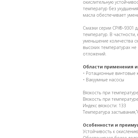
окислительную устойчиво
температур без ухудшени
масла обеспечивает умен
Смазки серии CPI®-9301 
температур. В частности,
уменьшение количества см
высоких температурах не 
отложений.
Области применения и
• Ротационные винтовые
• Вакуумные насосы
Вязкость при температуре 
Вязкость при температуре 
Индекс вязкости: 133
Температура застывания,˚С
Особенности и преим
Устойчивость к окислени
Обеспечивает более долг