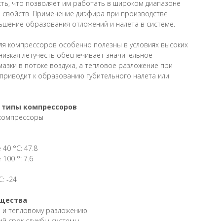
сть, что позволяет им работать в широком диапазоне
я свойств. Применение диэфира при производстве
ьшение образования отложений и налета в системе.
для компрессоров особенно полезны в условиях высоких
 низкая летучесть обеспечивает значительное
азки в потоке воздуха, а тепловое разложение при
приводит к образованию губительного налета или
 типы компрессоров
 компрессоры
40 °С: 47.8
100 °: 7.6
: -24
ущества
ю и тепловому разложению
ий срок службы системы