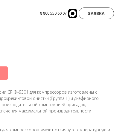
ЗАЯВКА
8 800 550 60 07
ии CPI®-9301 для компрессоров изготовлены с
рокрекинговой очистки (Группа III) и диэфирного
опроизводительной композицией присадок,
спечения максимальной производительности
 для компрессоров имеют отличную температурную и