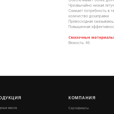
Чрезвычайно низкая лету
Снижает потребность в т
количество дозаправки
Превосходная смазывающ
Повышенная эффективност
Смазочные материалы 
Вязкость: 46
ОДУКЦИЯ
КОМПАНИЯ
рные масла
Сертификаты