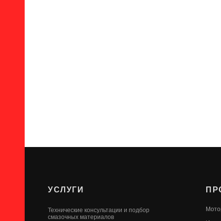
УСЛУГИ
ПР
Мото
Технические консультации и подбор
смазочных материалов