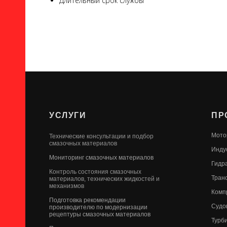
Длительный срок службы
УСЛУГИ
ПР
Мото
Технические консультации и подбор
смазочных материалов
Инду
Мониторинг смазочных материалов
Гидр
Контроль состояния смазочных
Тран
материалов, технических жидкостей и
механизмов
Комп
Подготовка рекомендации
Судо
производителю по модернизации
рецептуры смазочных материалов
Турб