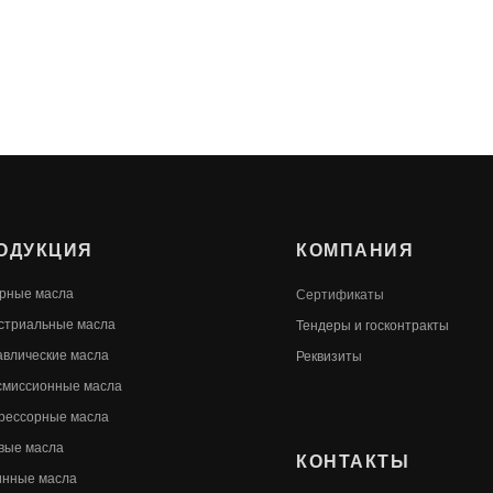
ОДУКЦИЯ
КОМПАНИЯ
рные масла
Сертификаты
стриальные масла
Т
ендеры и госконтракты
авлические масла
Реквизиты
смиссионные масла
рессорные масла
вые масла
КОНТАКТЫ
инные масла