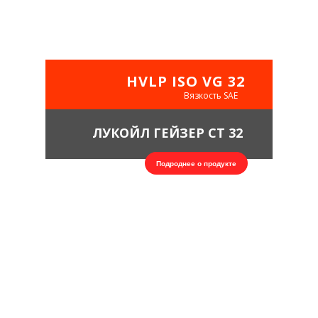
FUCHS Renolin B 32 HVI
Для гидросистем высокого давления созданное на минеральной
основе с добавлением ингибиторов коррозии, окисления и
пенообразования.
HVLP ISO VG 32
Вязкость SAE