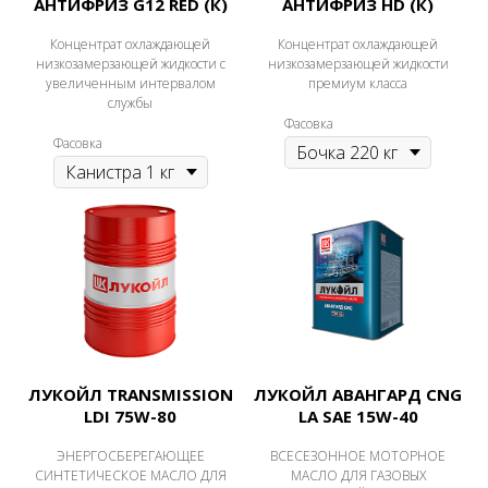
АНТИФРИЗ G12 RED (К)
АНТИФРИЗ HD (К)
Концентрат охлаждающей
Концентрат охлаждающей
низкозамерзающей жидкости с
низкозамерзающей жидкости
увеличенным интервалом
премиум класса
службы
Фасовка
Фасовка
ЛУКОЙЛ TRANSMISSION
ЛУКОЙЛ АВАНГАРД CNG
LDI 75W-80
LA SAE 15W-40
ЭНЕРГОСБЕРЕГАЮЩЕЕ
ВСЕСЕЗОННОЕ МОТОРНОЕ
СИНТЕТИЧЕСКОЕ МАСЛО ДЛЯ
МАСЛО ДЛЯ ГАЗОВЫХ